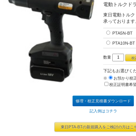
電動トルクド
東日電動トルクド
承っております
PTA5N-BT
PTA10N-BT
数量
下記もお選びく
※
お預かり校
校正証明書希
修理・校正見積書ダウンロード
記入例はコチラ
東日PTA-BTの新規購入をご検討の方はこ