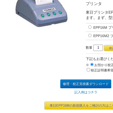
プリンタ
東日プリンタE
ます。まず、型
EPP16M 
EPP16M2
数量
下記もお選びく
※
お預かり校
校正証明書希
修理・校正見積書ダウンロード
記入例はコチラ
東日EPP16Mの新規購入をご検討の方はこ