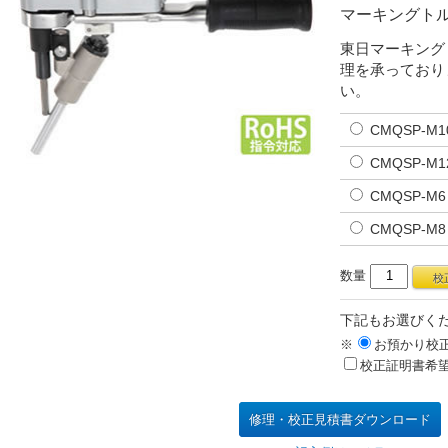
マーキングト
東日マーキング
理を承っており
い。
CMQSP-
CMQSP-M
CMQSP-
CMQSP-
数量
下記もお選びく
※
お預かり校
校正証明書希
修理・校正見積書ダウンロード