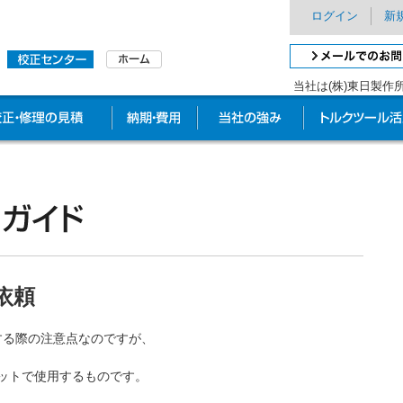
ログイン
新
当社は(株)東日製
ツールの校正・修理とは
校正・修理の見積
納期・費用
他社との違い
依頼
正する際の注意点なのですが、
セットで使用するものです。