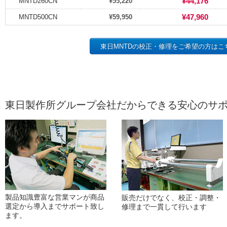
¥44,176
MNTD260CN
¥55,220
¥47,960
MNTD500CN
¥59,950
東日MNTDの校正・修理をご希望の方はこ
東日製作所グループ会社だからできる安心のサ
製品知識豊富な営業マンが商品
販売だけでなく、校正・調整・
選定から導入までサポート致し
修理まで一貫して行います
ます。