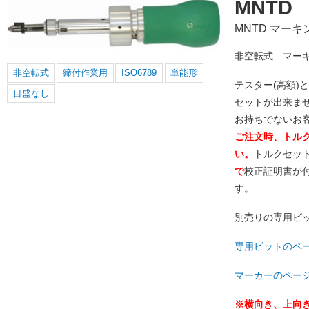
MNTD
MNTD マー
非空転式 マー
非空転式
締付作業用
ISO6789
単能形
テスター(高額)
目盛なし
セットが出来ま
お持ちでないお
ご注文時、トル
い。
トルクセット
で
校正証明書が
す。
別売りの専用ビ
専用ビットのペ
マーカーのペー
※横向き、上向