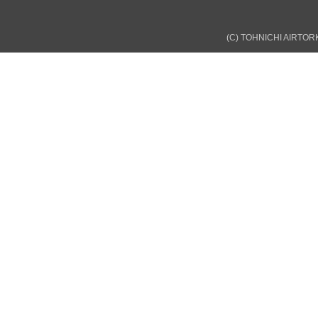
(C) TOHNICHI AIRTORK 