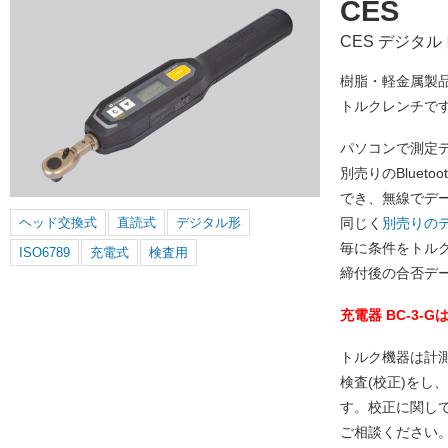
CES
CES デジタ
樹脂・軽金属製
トルクレンチで
パソコンで測定
別売りのBlueto
でき、無線でデ
ヘッド交換式
直読式
デジタル形
同じく
別売りのデ
毎に条件をトル
ISO6789
充電式
検査用
締付後の合否デ
充電器 BC-3-
トルク機器は計
検査(校正)をし
す。校正に関し
ご相談ください