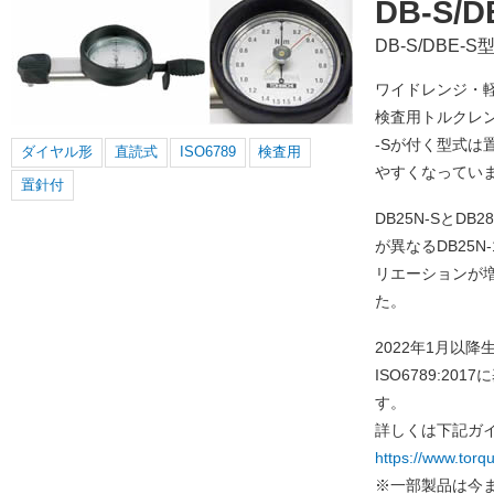
DB-S/D
DB-S/DBE
ワイドレンジ・
検査用トルクレ
-Sが付く型式は
ダイヤル形
直読式
ISO6789
検査用
やすくなってい
置針付
DB25N-SとD
が異なるDB25N-1
リエーションが
た。
2022年1月以
ISO6789:2
す。
詳しくは下記ガ
https://www.torq
※一部製品は今