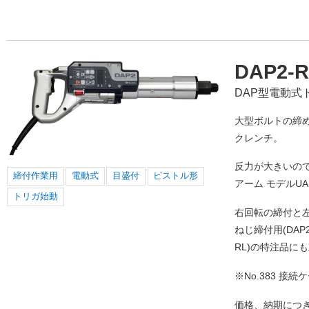
DAP2-R
DAP型電動式ト
大型ボルトの締
クレンチ。
反力が大きいの
締付作業用
電動式
目盛付
ピストル形
アーム モデルUA
トリガ始動
右回転の締付と
ねじ締付用(DAP
RL)の特注品に
※No.383 
価格、納期につ