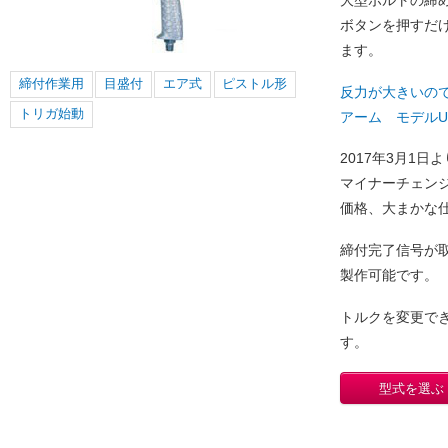
ボタンを押すだ
ます。
締付作業用
目盛付
エア式
ピストル形
反力が大きいの
トリガ始動
アーム モデルUA
2017年3月1
マイナーチェン
価格、大まかな
締付完了信号が
製作可能です。
トルクを変更で
す。
型式を選ぶ