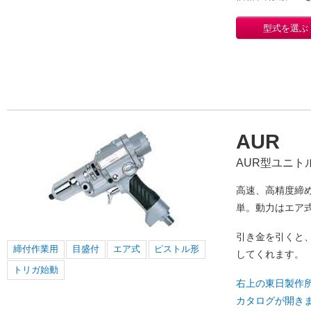
型式を選ぶ
AUR
AUR型ユニト
高速、高精度締
単。動力はエア
引き金を引くと
締付作業用
目盛付
エア式
ピストル形
してくれます。
トリガ始動
右上の東日製作
カタログが開き