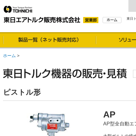
東日
製品一覧（通信販売対
ホーム
>
ピストル形
AP
AP型全自動エア
大型ボルトの締