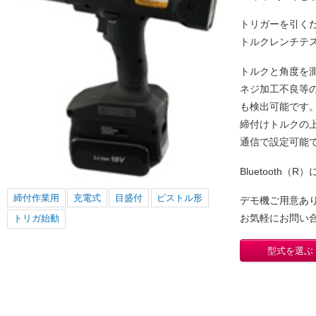
トリガーを引く
トルクレンチテ
トルクと角度を
ネジ加工不良等
も検出可能です
締付けトルクの上下限
通信で設定可能
Bluetooth
締付作業用
充電式
目盛付
ピストル形
デモ機ご用意あ
お気軽にお問い
トリガ始動
型式を選ぶ