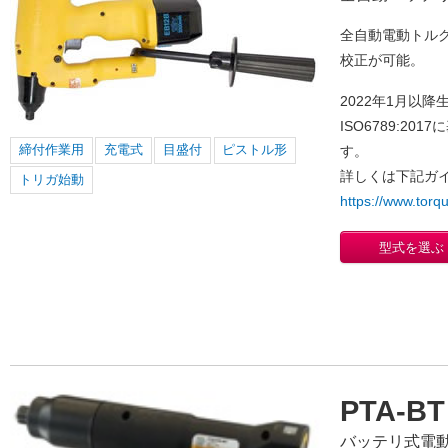
全自動電動トル
校正が可能。
2022年1月以
ISO6789:2
締付作業用
充電式
目盛付
ピストル形
す。
詳しくは下記ガ
トリガ始動
https://www.torq
型式を選ぶ
PTA-BT
バッテリ式電